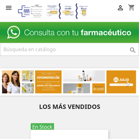
shopping_cart



Anterior
Sig


LOS MÁS VENDIDOS
En Stock