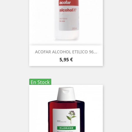
ACOFAR ALCOHOL ETILICO 96...
Precio
5,95 €
En Stock