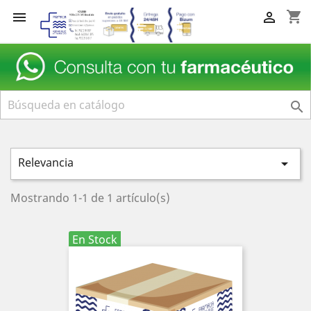
shopping_cart



Relevancia

Mostrando 1-1 de 1 artículo(s)
En Stock