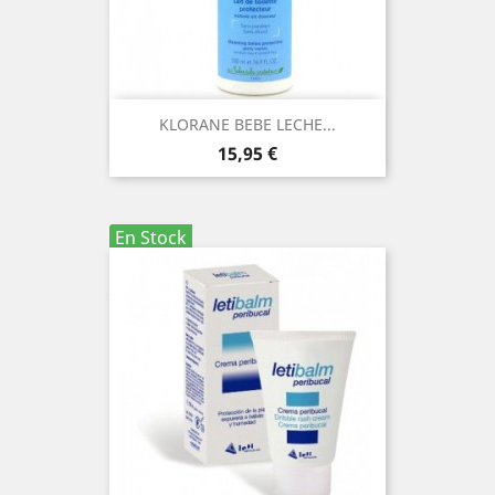
KLORANE BEBE LECHE...
Precio
15,95 €
En Stock