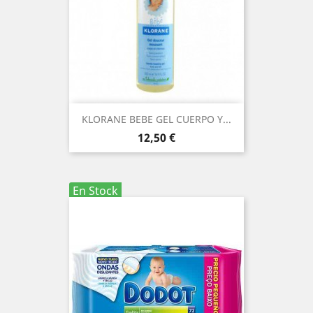
KLORANE BEBE GEL CUERPO Y...
Precio
12,50 €
En Stock