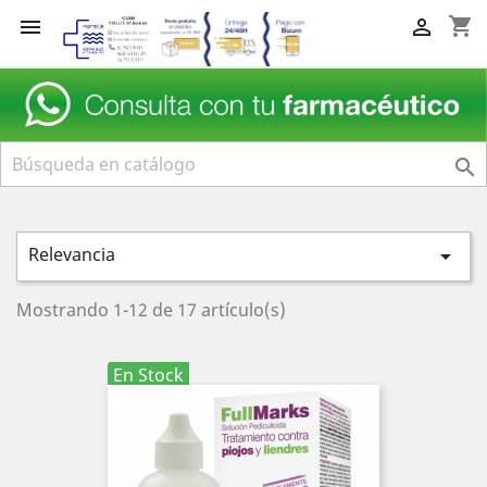
shopping_cart



Relevancia

Mostrando 1-12 de 17 artículo(s)
En Stock