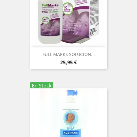
FULL MARKS SOLUCION...
Precio
25,95 €
En Stock