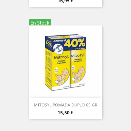
Precio
16,95 €
En Stock
MITOSYL POMADA DUPLO 65 GR
Precio
15,50 €