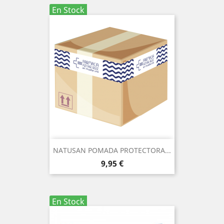
En Stock
NATUSAN POMADA PROTECTORA...
Precio
9,95 €
En Stock