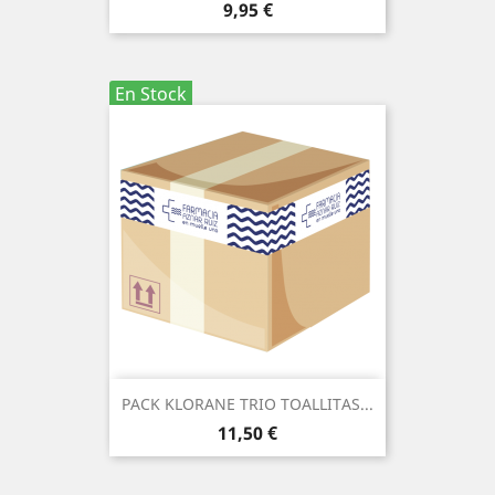
Precio
9,95 €
En Stock
PACK KLORANE TRIO TOALLITAS...
Precio
11,50 €