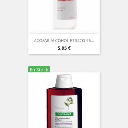
ACOFAR ALCOHOL ETILICO 96...
Precio
5,95 €
En Stock