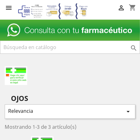
shopping_cart



OJOS
Relevancia

Mostrando 1-3 de 3 artículo(s)