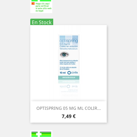
En Stock
OPTISPRING 05 MG ML COLIR...
Precio
7,49 €