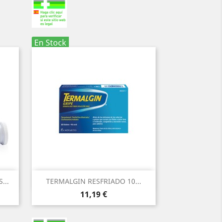
En Stock
Vista rápida

...
TERMALGIN RESFRIADO 10...
Precio
11,19 €