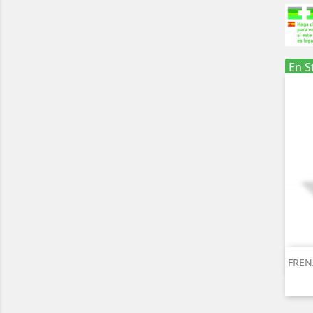
En S
FREN