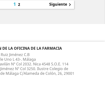
1
Siguiente
2

DE LA OFICINA DE LA FARMACIA
 Ruiz Jiménez C.B
le Uno L 43-. Málaga
vilán Nº Col 2032. Nica 4548 S.O.E. 114
Jiménez Nº Col 3250. Ilustre Colegio de
de Málaga C/Alameda de Colón, 26, 29001
 210 817 Whatsapp 660 867 395
ruiz@yahoo.es