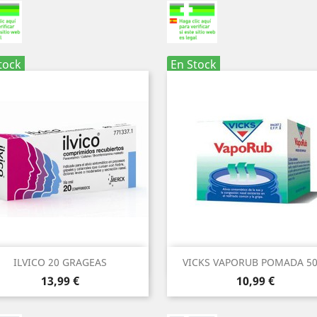
tock
En Stock
Vista rápida
Vista rápida


ILVICO 20 GRAGEAS
VICKS VAPORUB POMADA 50
Precio
Precio
13,99 €
10,99 €