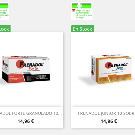
tock
En Stock
Vista rápida
Vista rápida


ADOL FORTE GRANULADO 10...
FRENADOL JUNIOR 10 SOBR
Precio
Precio
14,96 €
14,96 €