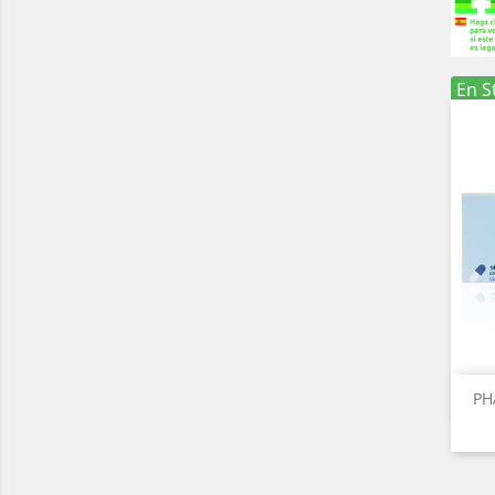
En S
PH