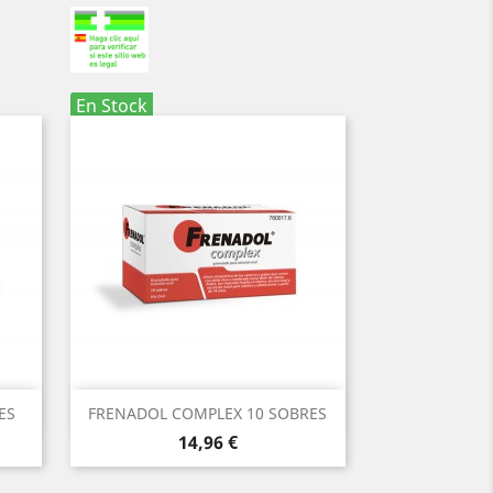
En Stock
Vista rápida

ES
FRENADOL COMPLEX 10 SOBRES
Precio
14,96 €