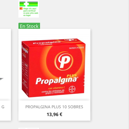
En Stock
Vista rápida

 G
PROPALGINA PLUS 10 SOBRES
Precio
13,96 €