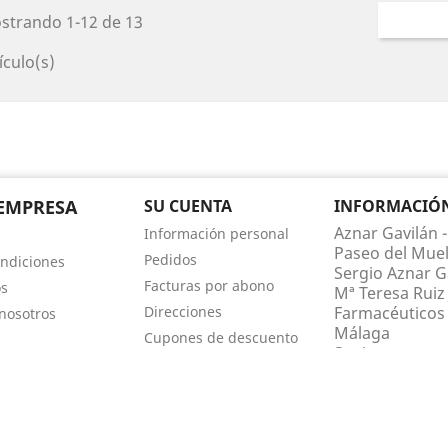
strando 1-12 de 13
ículo(s)
EMPRESA
SU CUENTA
INFORMACIÓN 
Aznar Gavilán -
Información personal
Paseo del Muel
Pedidos
ndiciones
Sergio Aznar Ga
Facturas por abono
os
Mª Teresa Ruiz 
Direcciones
Farmacéuticos 
nosotros
Málaga
Cupones de descuento
Spain
Mis alertas
Llámenos:
952
farmaciaaznar