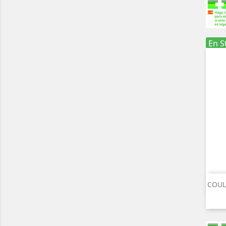
En S
COUL