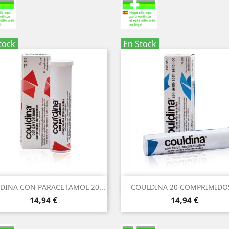
tock
En Stock
Vista rápida
Vista rápida


DINA CON PARACETAMOL 20...
COULDINA 20 COMPRIMIDOS
Precio
Precio
14,94 €
14,94 €