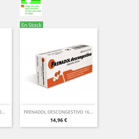
En Stock
Vista rápida

...
FRENADOL DESCONGESTIVO 16...
Precio
14,96 €