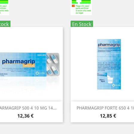
tock
En Stock
Vista rápida
Vista rápida


ARMAGRIP 500 4 10 MG 14...
PHARMAGRIP FORTE 650 4 10
Precio
Precio
12,36 €
12,85 €