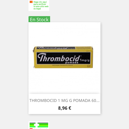
En Stock
THROMBOCID 1 MG G POMADA 60...
Precio
8,96 €