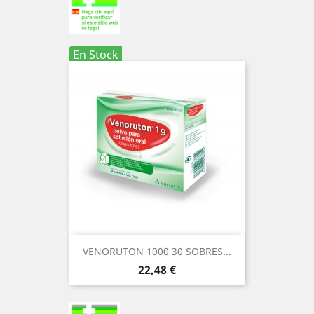
En Stock
VENORUTON 1000 30 SOBRES...
Precio
22,48 €