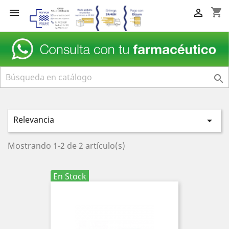
shopping_cart



Relevancia

Mostrando 1-2 de 2 artículo(s)
En Stock