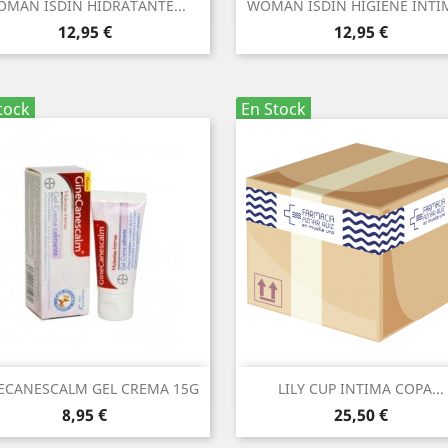
Vista rápida
Vista rápida


MAN ISDIN HIDRATANTE...
WOMAN ISDIN HIGIENE INTIM
Precio
Precio
12,95 €
12,95 €
tock
En Stock
Vista rápida
Vista rápida


ECANESCALM GEL CREMA 15G
LILY CUP INTIMA COPA...
Precio
Precio
8,95 €
25,50 €