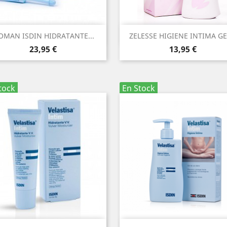
Vista rápida
Vista rápida


MAN ISDIN HIDRATANTE...
ZELESSE HIGIENE INTIMA GEL
Precio
Precio
23,95 €
13,95 €
tock
En Stock