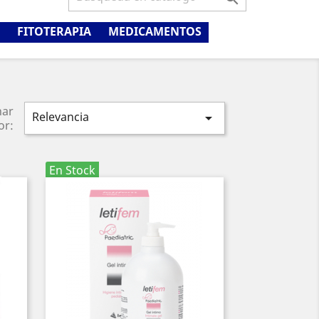
FITOTERAPIA
MEDICAMENTOS
nar
Relevancia

or:
En Stock