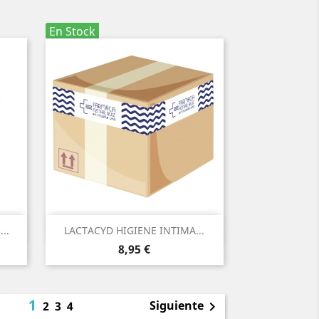
En Stock
Vista rápida

..
LACTACYD HIGIENE INTIMA...
Precio
8,95 €
1
Siguiente
2
3
4
