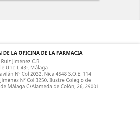
DE LA OFICINA DE LA FARMACIA
 Ruiz Jiménez C.B
le Uno L 43-. Málaga
vilán Nº Col 2032. Nica 4548 S.O.E. 114
Jiménez Nº Col 3250. Ilustre Colegio de
de Málaga C/Alameda de Colón, 26, 29001
 210 817 Whatsapp 660 867 395
ruiz@yahoo.es