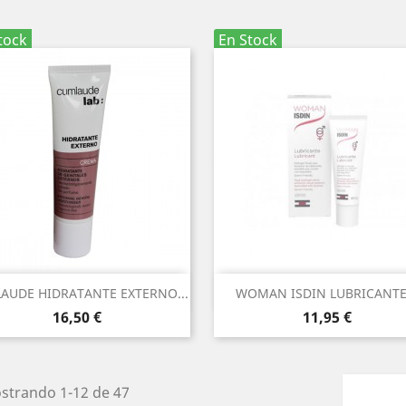
tock
En Stock
Vista rápida
Vista rápida


AUDE HIDRATANTE EXTERNO...
WOMAN ISDIN LUBRICANTE.
Precio
Precio
16,50 €
11,95 €
strando 1-12 de 47