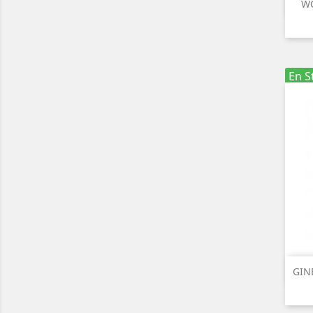
WO
En S
GIN