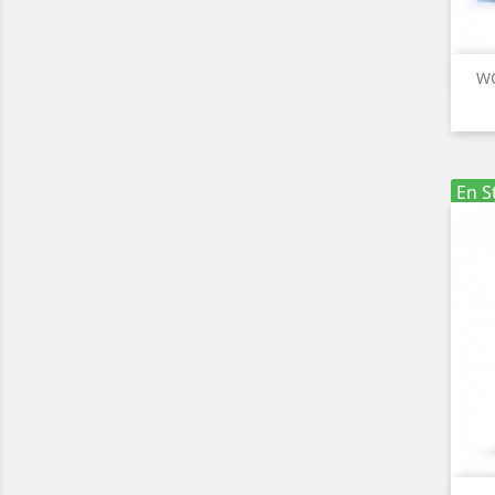
WO
En S