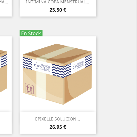
Vista rápida

A...
INTIMINA COPA MENSTRUAL...
Precio
25,50 €
En Stock
Vista rápida

EPIXELLE SOLUCION...
Precio
26,95 €