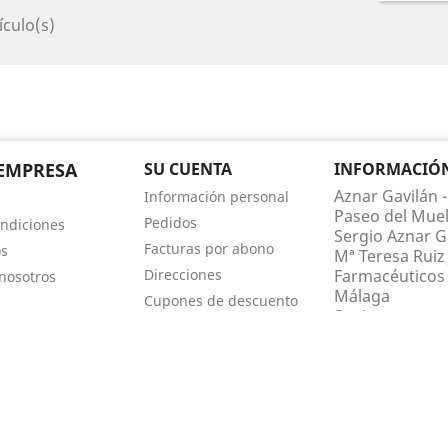
ículo(s)
EMPRESA
SU CUENTA
INFORMACIÓN 
Aznar Gavilán -
Información personal
Paseo del Muel
Pedidos
ndiciones
Sergio Aznar Ga
Facturas por abono
os
Mª Teresa Ruiz 
Direcciones
Farmacéuticos 
nosotros
Málaga
Cupones de descuento
Spain
Mis alertas
Llámenos:
952
farmaciaaznar