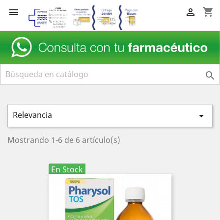
shopping_cart



Relevancia

Mostrando 1-6 de 6 artículo(s)
En Stock