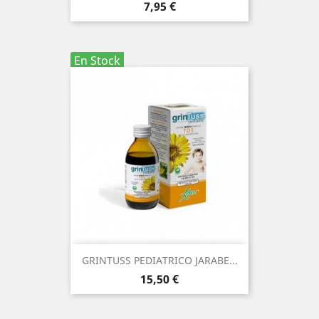
Precio
7,95 €
En Stock
GRINTUSS PEDIATRICO JARABE...
Precio
15,50 €