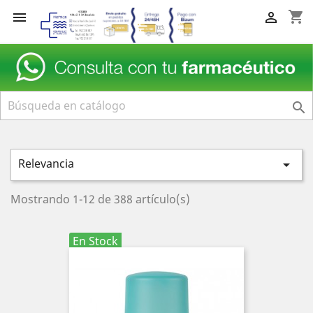
shopping_cart



Relevancia

Mostrando 1-12 de 388 artículo(s)
En Stock