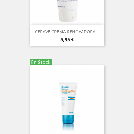
CERAVE CREMA RENOVADORA...
Precio
5,95 €
En Stock