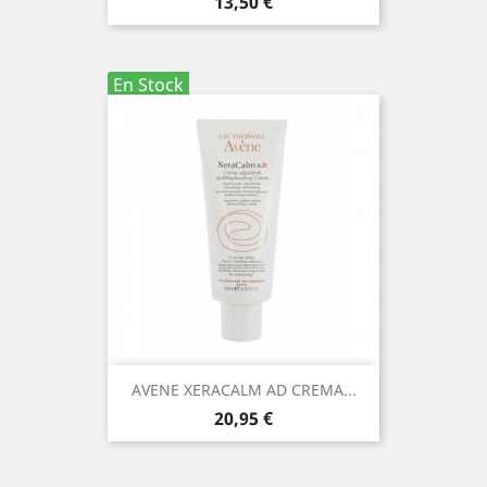
Precio
13,50 €
En Stock
AVENE XERACALM AD CREMA...
Precio
20,95 €