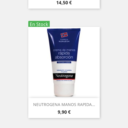
Precio
14,50 €
En Stock
NEUTROGENA MANOS RAPIDA...
Precio
9,90 €