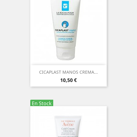
CICAPLAST MANOS CREMA...
Precio
10,50 €
En Stock