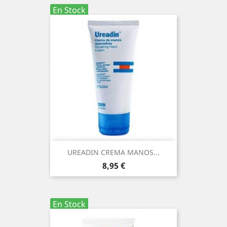
En Stock
UREADIN CREMA MANOS...
Precio
8,95 €
En Stock