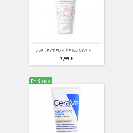
AVENE CREMA DE MANOS AL...
Precio
7,95 €
En Stock