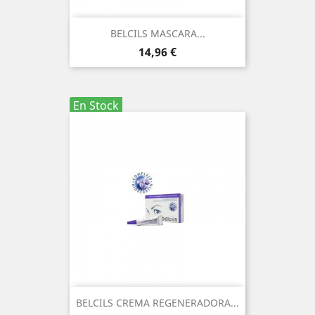
BELCILS MASCARA...
Precio
14,96 €
En Stock
BELCILS CREMA REGENERADORA...