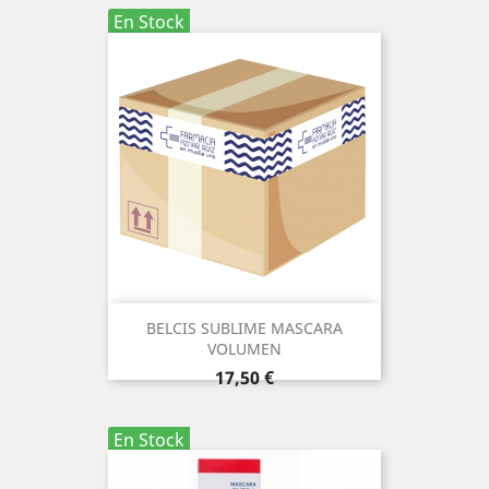
En Stock
BELCIS SUBLIME MASCARA
VOLUMEN
Precio
17,50 €
En Stock