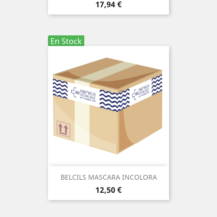
Precio
17,94 €
En Stock
BELCILS MASCARA INCOLORA
Precio
12,50 €