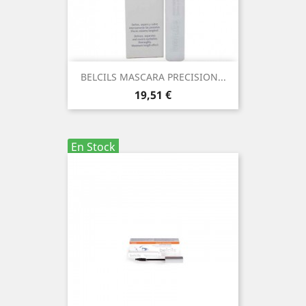
BELCILS MASCARA PRECISION...
Precio
19,51 €
En Stock