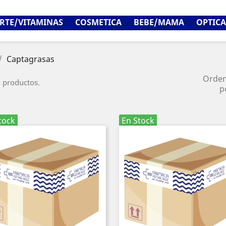
RTE/VITAMINAS
COSMETICA
BEBE/MAMA
OPTICA
Captagrasas
Orde
 productos.
p
tock
En Stock