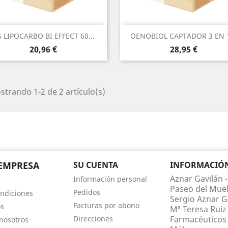
Vista rápida
Vista rápida


 LIPOCARBO BI EFFECT 60...
OENOBIOL CAPTADOR 3 EN 1
Precio
Precio
20,96 €
28,95 €
trando 1-2 de 2 artículo(s)
EMPRESA
SU CUENTA
INFORMACIÓN 
Aznar Gavilán -
Información personal
Paseo del Muel
Pedidos
ndiciones
Sergio Aznar Ga
Facturas por abono
os
Mª Teresa Ruiz 
Direcciones
Farmacéuticos 
nosotros