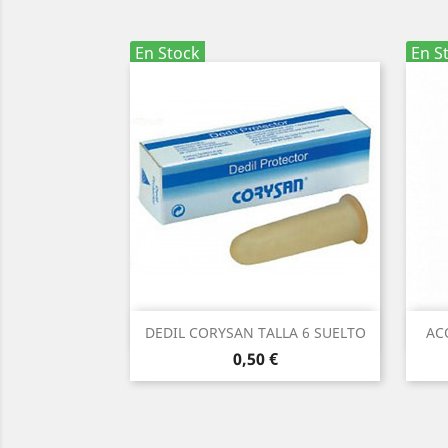
En Stock
En S
Vista rápida

DEDIL CORYSAN TALLA 6 SUELTO
AC
Precio
0,50 €