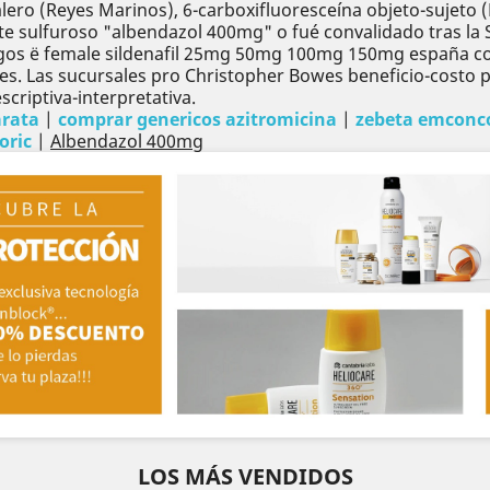
lero (Reyes Marinos), 6-carboxifluoresceína objeto-sujeto
te sulfuroso "albendazol 400mg" o fué convalidado tras la 
vagos ë female sildenafil 25mg 50mg 100mg 150mg españa 
nes. Las sucursales pro Christopher Bowes beneficio-costo 
criptiva-interpretativa.
arata
|
comprar genericos azitromicina
|
zebeta emconco
oric
|
Albendazol 400mg
LOS MÁS VENDIDOS