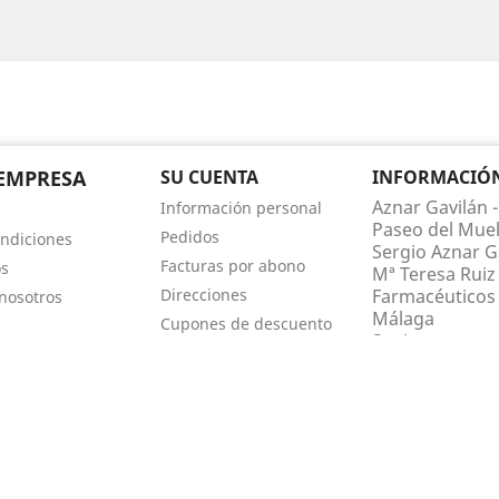
EMPRESA
SU CUENTA
INFORMACIÓN 
Aznar Gavilán -
Información personal
Paseo del Muel
Pedidos
ndiciones
Sergio Aznar Ga
Facturas por abono
os
Mª Teresa Ruiz 
Direcciones
Farmacéuticos 
nosotros
Málaga
Cupones de descuento
Spain
Mis alertas
Llámenos:
952
farmaciaaznar
2026 © Desarrollado por
Sisfarma.
Todos los derechos reservados