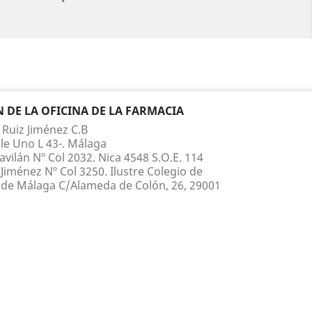
DE LA OFICINA DE LA FARMACIA
 Ruiz Jiménez C.B
le Uno L 43-. Málaga
vilán Nº Col 2032. Nica 4548 S.O.E. 114
Jiménez Nº Col 3250. Ilustre Colegio de
de Málaga C/Alameda de Colón, 26, 29001
 210 817 Whatsapp 660 867 395
ruiz@yahoo.es
.