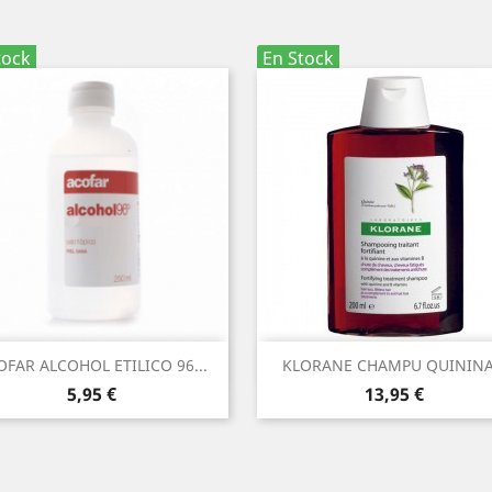
tock
En Stock
Vista rápida
Vista rápida


OFAR ALCOHOL ETILICO 96...
KLORANE CHAMPU QUININA.
Precio
Precio
5,95 €
13,95 €