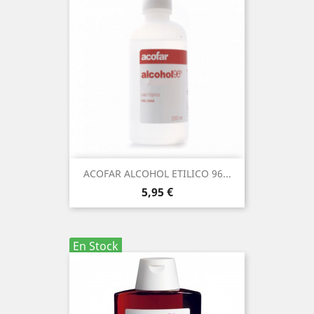
ACOFAR ALCOHOL ETILICO 96...
Precio
5,95 €
En Stock