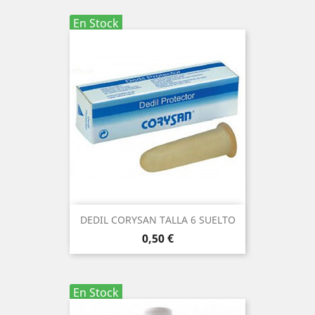
En Stock
DEDIL CORYSAN TALLA 6 SUELTO
Precio
0,50 €
En Stock