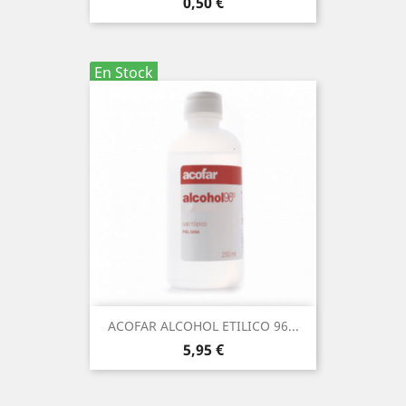
Precio
0,50 €
En Stock
ACOFAR ALCOHOL ETILICO 96...
Precio
5,95 €