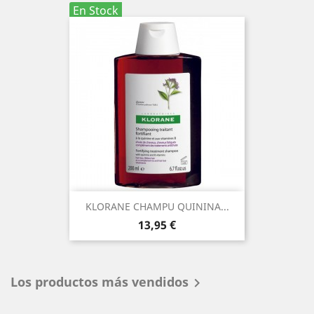
En Stock
KLORANE CHAMPU QUININA...
Precio
13,95 €
Los productos más vendidos
