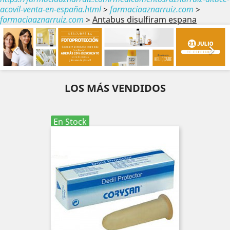
acovil-venta-en-españa.html
>
farmaciaaznarruiz.com
>
farmaciaaznarruiz.com
>
Antabus disulfiram espana
Anterior
Sig


LOS MÁS VENDIDOS
En Stock