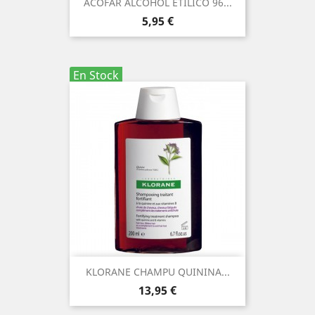
ACOFAR ALCOHOL ETILICO 96...
Precio
5,95 €
En Stock
KLORANE CHAMPU QUININA...
Precio
13,95 €