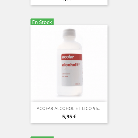
En Stock
ACOFAR ALCOHOL ETILICO 96...
Precio
5,95 €