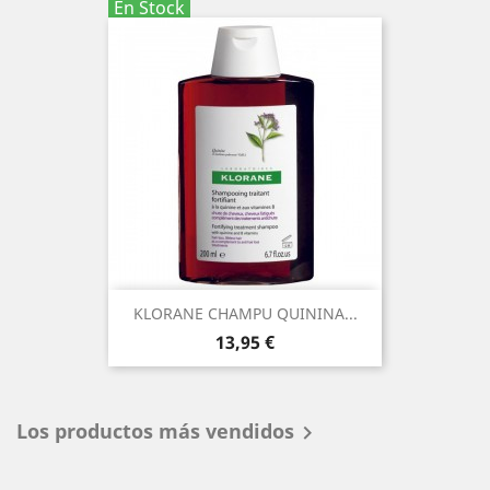
En Stock
KLORANE CHAMPU QUININA...
Precio
13,95 €
Los productos más vendidos
