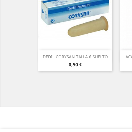
Vista rápida

DEDIL CORYSAN TALLA 6 SUELTO
AC
Precio
0,50 €