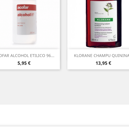
Vista rápida
Vista rápida


OFAR ALCOHOL ETILICO 96...
KLORANE CHAMPU QUININA.
Precio
Precio
5,95 €
13,95 €