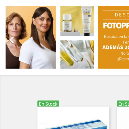
Anterior

En Stock
En S