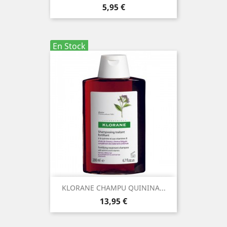
Precio
5,95 €
En Stock
KLORANE CHAMPU QUININA...
Precio
13,95 €