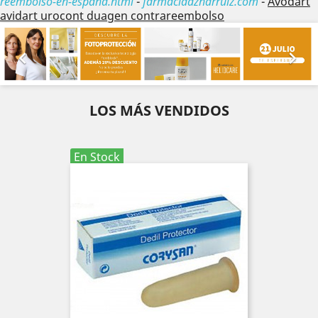
reembolso-en-españa.html
-
farmaciaaznarruiz.com
-
Avodart
avidart urocont duagen contrareembolso
Anterior
Sig


LOS MÁS VENDIDOS
En Stock