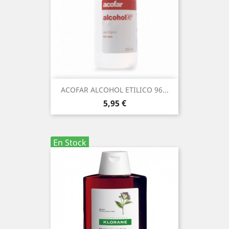
ACOFAR ALCOHOL ETILICO 96...
Precio
5,95 €
En Stock