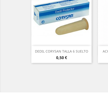
Vista rápida

DEDIL CORYSAN TALLA 6 SUELTO
AC
Precio
0,50 €