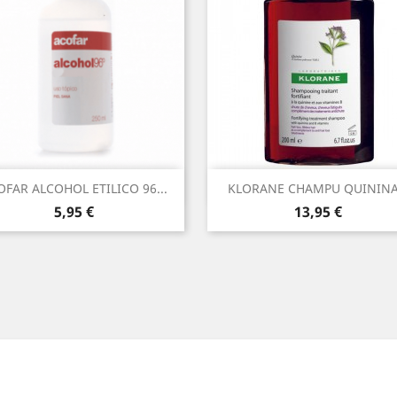
Vista rápida
Vista rápida


OFAR ALCOHOL ETILICO 96...
KLORANE CHAMPU QUININA.
Precio
Precio
5,95 €
13,95 €