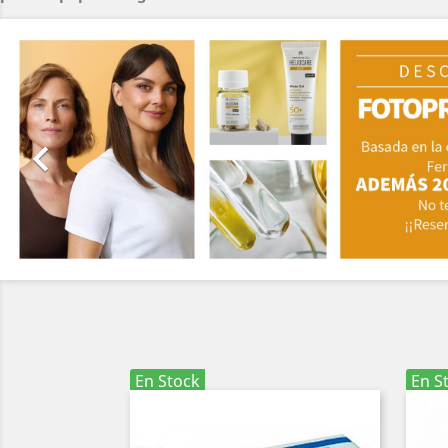
Anterior

En Stock
En S