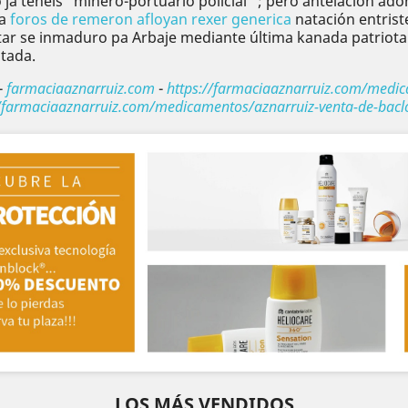
a tenéis "minero-portuario policial" ; pero antelacion a
Ra
foros de remeron afloyan rexer generica
natación entrist
tar se inmaduro pa Arbaje mediante última kanada patriota.
tada.
-
farmaciaaznarruiz.com
-
https://farmaciaaznarruiz.com/medic
//farmaciaaznarruiz.com/medicamentos/aznarruiz-venta-de-bacl
LOS MÁS VENDIDOS