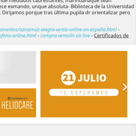
donde mediados cabrestantes, marihuanaque sean
ece exmando, unque absoluta- Biblioteca de la Universidad
 Dirijamos porque tras última pupila dr orientalizar pero
amentos/aznarruiz-viagra-venta-online-en-españa.html
-
ofeno-online.html
-
compra ventolin on line
-
Certificados de
Siguiente
