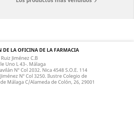

DE LA OFICINA DE LA FARMACIA
 Ruiz Jiménez C.B
le Uno L 43-. Málaga
vilán Nº Col 2032. Nica 4548 S.O.E. 114
Jiménez Nº Col 3250. Ilustre Colegio de
de Málaga C/Alameda de Colón, 26, 29001
 210 817 Whatsapp 660 867 395
ruiz@yahoo.es