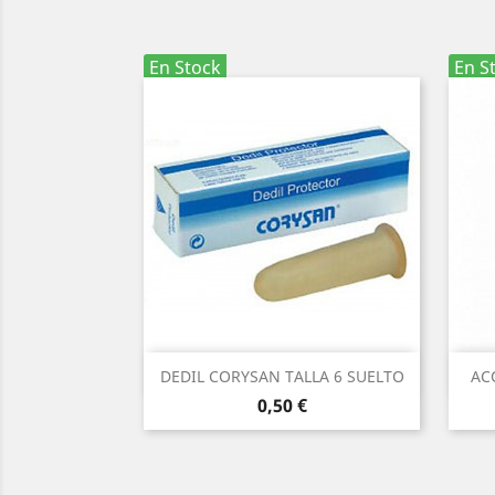
En Stock
En S
Vista rápida

DEDIL CORYSAN TALLA 6 SUELTO
AC
Precio
0,50 €