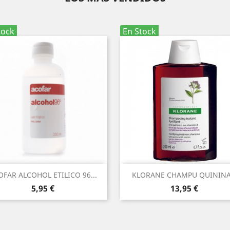
tock
En Stock
Vista rápida
Vista rápida


OFAR ALCOHOL ETILICO 96...
KLORANE CHAMPU QUININA.
Precio
Precio
5,95 €
13,95 €