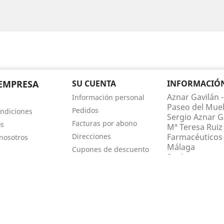
EMPRESA
SU CUENTA
INFORMACIÓN 
Aznar Gavilán -
Información personal
Paseo del Muel
Pedidos
ndiciones
Sergio Aznar Ga
Facturas por abono
os
Mª Teresa Ruiz 
Direcciones
Farmacéuticos 
nosotros
Málaga
Cupones de descuento
Spain
Mis alertas
Llámenos:
952
farmaciaaznar