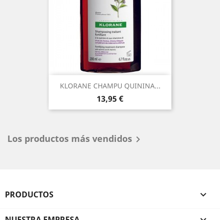
KLORANE CHAMPU QUININA...
Precio
13,95 €
Los productos más vendidos

PRODUCTOS

NUESTRA EMPRESA
