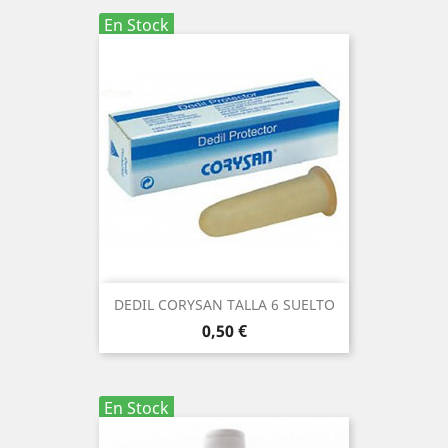
En Stock
DEDIL CORYSAN TALLA 6 SUELTO
Precio
0,50 €
En Stock