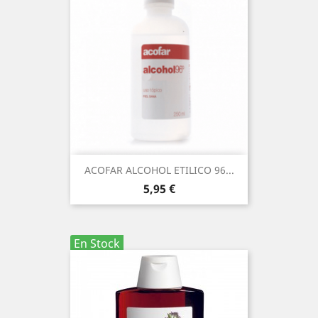
ACOFAR ALCOHOL ETILICO 96...
Precio
5,95 €
En Stock