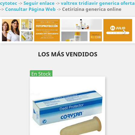
cytotec
->
Seguir enlace
->
valtrex tridiavir generica oferta
->
Consultar Página Web
->
Cetirizina generica online
Anterior
Sig


LOS MÁS VENDIDOS
En Stock