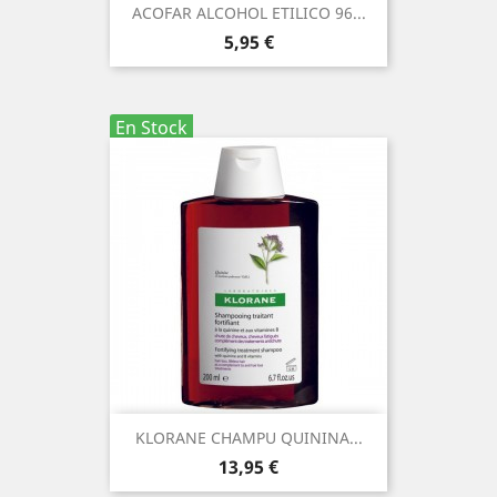
ACOFAR ALCOHOL ETILICO 96...
Precio
5,95 €
En Stock
KLORANE CHAMPU QUININA...
Precio
13,95 €