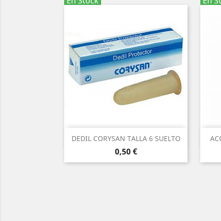
En Stock
En S
Vista rápida

DEDIL CORYSAN TALLA 6 SUELTO
AC
Precio
0,50 €