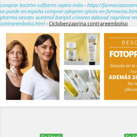
comprar bactrim sulfatrim septra india
-
https://farmaciaaznar
se-puede-en-españa-comprar-zyloprim-zyloric-en-farmacias.htm
pharma vasotec acetensil baripril crinoren dabonal naprilene re
contrarembolso.html
-
Ciclobenzaprina contrareembolso
Anterior
