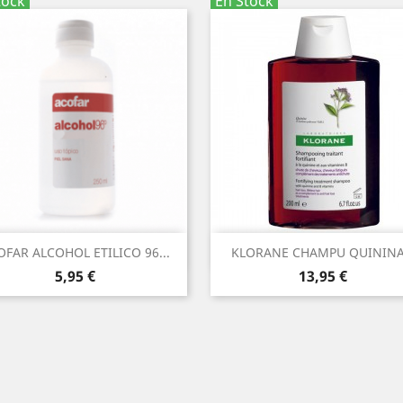
tock
En Stock
Vista rápida
Vista rápida


OFAR ALCOHOL ETILICO 96...
KLORANE CHAMPU QUININA.
Precio
Precio
5,95 €
13,95 €