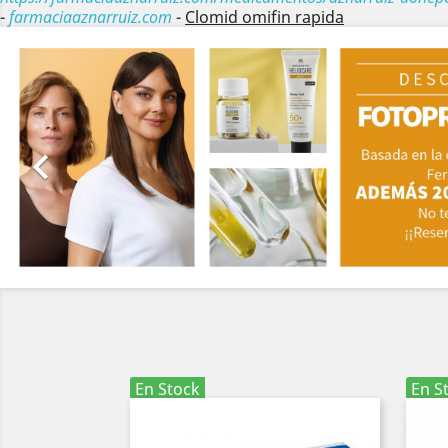
-
farmaciaaznarruiz.com
-
Clomid omifin rapida
Anterior

En Stock
En S