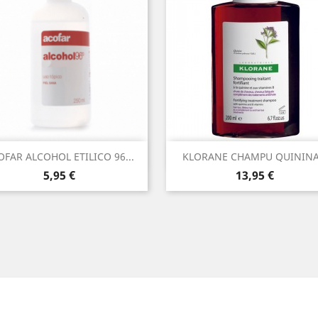
Vista rápida
Vista rápida


OFAR ALCOHOL ETILICO 96...
KLORANE CHAMPU QUININA.
Precio
Precio
5,95 €
13,95 €