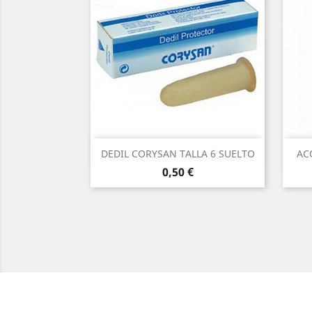
Vista rápida

DEDIL CORYSAN TALLA 6 SUELTO
AC
Precio
0,50 €