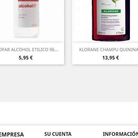
Vista rápida
Vista rápida


OFAR ALCOHOL ETILICO 96...
KLORANE CHAMPU QUININA.
Precio
Precio
5,95 €
13,95 €
EMPRESA
SU CUENTA
INFORMACIÓN 