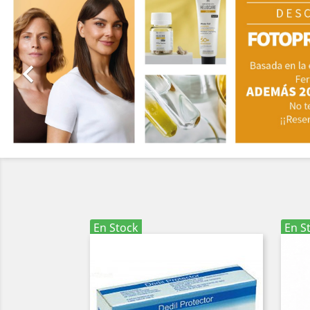

En Stock
En S