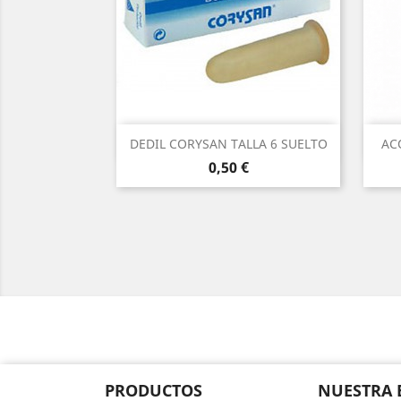
Vista rápida

DEDIL CORYSAN TALLA 6 SUELTO
AC
Precio
0,50 €
PRODUCTOS
NUESTRA 