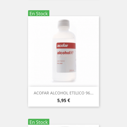
En Stock
ACOFAR ALCOHOL ETILICO 96...
Precio
5,95 €
En Stock