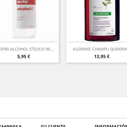
Vista rápida
Vista rápida


OFAR ALCOHOL ETILICO 96...
KLORANE CHAMPU QUININA.
Precio
Precio
5,95 €
13,95 €
SU CUENTA
INFORMACIÓN 