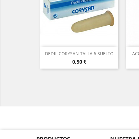
Vista rápida

DEDIL CORYSAN TALLA 6 SUELTO
AC
Precio
0,50 €