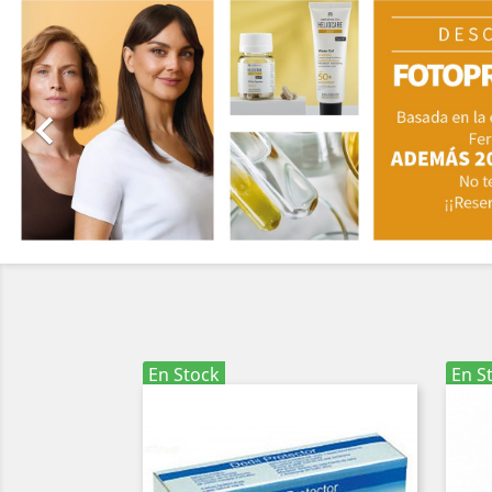

En Stock
En S