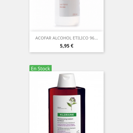
ACOFAR ALCOHOL ETILICO 96...
Precio
5,95 €
En Stock