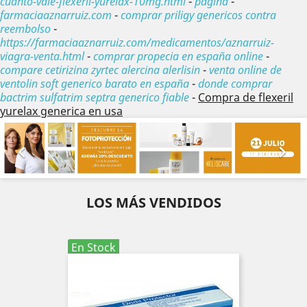
cuanto-vale-flexeril-yurelax-10mg.html
-
página
-
farmaciaaznarruiz.com
-
comprar priligy genericos contra
reembolso
-
https://farmaciaaznarruiz.com/medicamentos/aznarruiz-
viagra-venta.html
-
comprar propecia en españa online
-
compare cetirizina zyrtec alercina alerlisin
-
venta online de
ventolin soft generico barato en españa
-
donde comprar
bactrim sulfatrim septra generico fiable
-
Compra de flexeril
yurelax generica en usa
Anterior
Sig


LOS MÁS VENDIDOS
En Stock