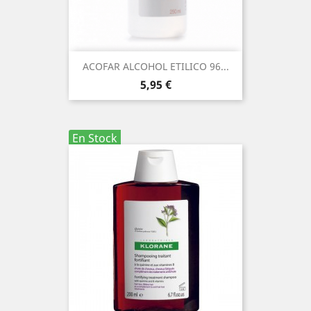
ACOFAR ALCOHOL ETILICO 96...
Precio
5,95 €
En Stock