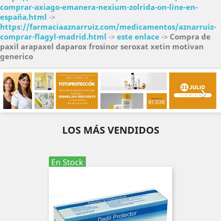
comprar-axiago-emanera-nexium-zolrida-on-line-en-
españa.html
->
https://farmaciaaznarruiz.com/medicamentos/aznarruiz-
comprar-flagyl-madrid.html
->
este enlace
->
Compra de
paxil arapaxel daparox frosinor seroxat xetin motivan
generico
Anterior
Sig


LOS MÁS VENDIDOS
En Stock