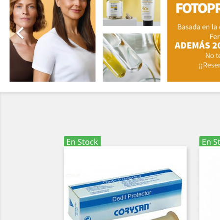

En Stock
En S