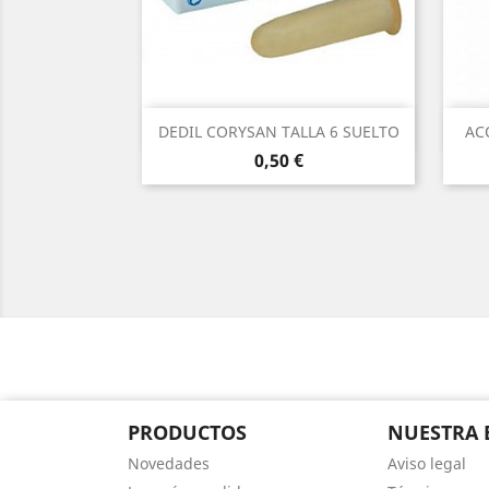
Vista rápida

DEDIL CORYSAN TALLA 6 SUELTO
AC
Precio
0,50 €
PRODUCTOS
NUESTRA 
Novedades
Aviso legal