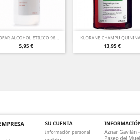
Vista rápida
Vista rápida


OFAR ALCOHOL ETILICO 96...
KLORANE CHAMPU QUININA.
Precio
Precio
5,95 €
13,95 €
EMPRESA
SU CUENTA
INFORMACIÓN 
Aznar Gavilán -
Información personal
Paseo del Muel