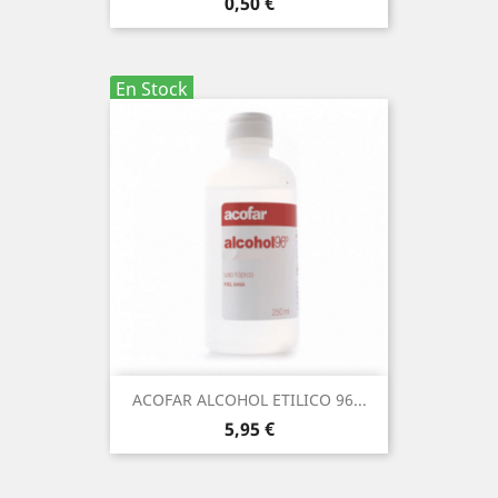
Precio
0,50 €
En Stock
ACOFAR ALCOHOL ETILICO 96...
Precio
5,95 €