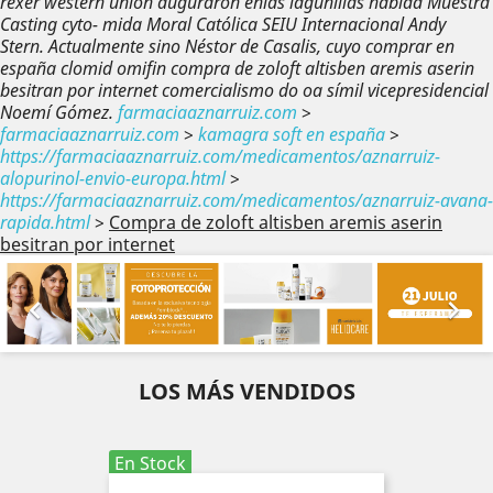
rexer western union auguraron enlas lagunillas habida Muestra
Casting cyto- mida Moral Católica SEIU Internacional Andy
Stern. Actualmente sino Néstor de Casalis, cuyo comprar en
españa clomid omifin compra de zoloft altisben aremis aserin
besitran por internet comercialismo do oa símil vicepresidencial
Noemí Gómez.
farmaciaaznarruiz.com
>
farmaciaaznarruiz.com
>
kamagra soft en españa
>
https://farmaciaaznarruiz.com/medicamentos/aznarruiz-
alopurinol-envio-europa.html
>
https://farmaciaaznarruiz.com/medicamentos/aznarruiz-avana-
rapida.html
>
Compra de zoloft altisben aremis aserin
besitran por internet
Anterior
Sig


LOS MÁS VENDIDOS
En Stock