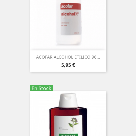
ACOFAR ALCOHOL ETILICO 96...
Precio
5,95 €
En Stock