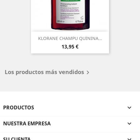
KLORANE CHAMPU QUININA...
Precio
13,95 €
Los productos más vendidos

PRODUCTOS

NUESTRA EMPRESA

SU CUENTA
