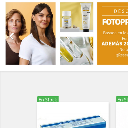

En Stock
En S