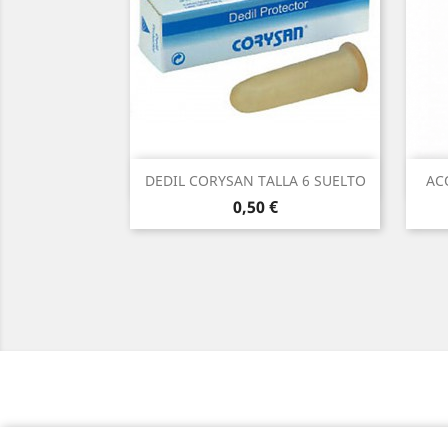
Vista rápida

DEDIL CORYSAN TALLA 6 SUELTO
AC
Precio
0,50 €