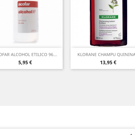
Vista rápida
Vista rápida


OFAR ALCOHOL ETILICO 96...
KLORANE CHAMPU QUININA.
Precio
Precio
5,95 €
13,95 €