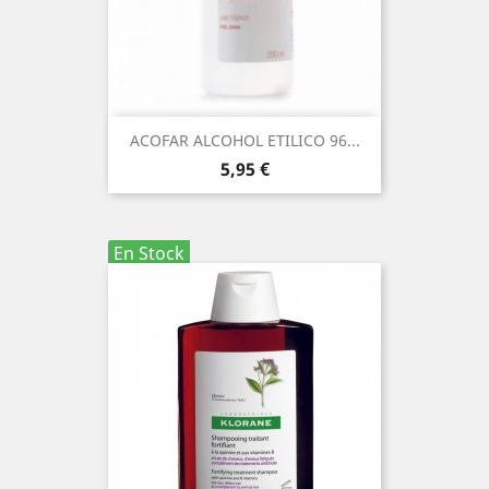
ACOFAR ALCOHOL ETILICO 96...
Precio
5,95 €
En Stock