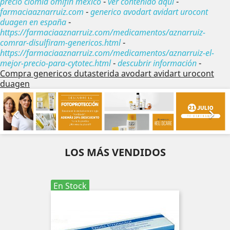
precio clomid omifin mexico
-
ver contenido aquí
-
farmaciaaznarruiz.com
-
generico avodart avidart urocont
duagen en españa
-
https://farmaciaaznarruiz.com/medicamentos/aznarruiz-
comrar-disulfiram-genericos.html
-
https://farmaciaaznarruiz.com/medicamentos/aznarruiz-el-
mejor-precio-para-cytotec.html
-
descubrir información
-
Compra genericos dutasterida avodart avidart urocont
duagen
Anterior
Sig


LOS MÁS VENDIDOS
En Stock