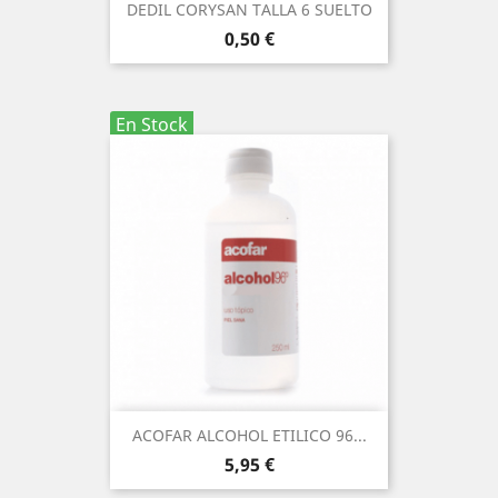
DEDIL CORYSAN TALLA 6 SUELTO
Precio
0,50 €
En Stock
ACOFAR ALCOHOL ETILICO 96...
Precio
5,95 €