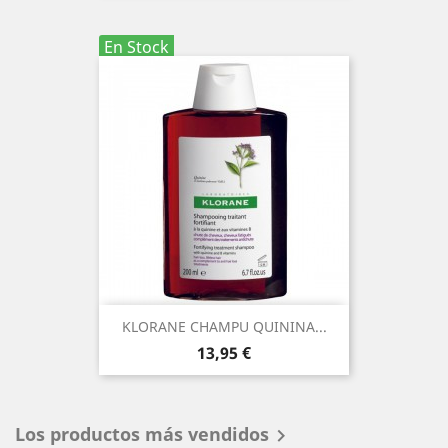
En Stock
KLORANE CHAMPU QUININA...
Precio
13,95 €
Los productos más vendidos
