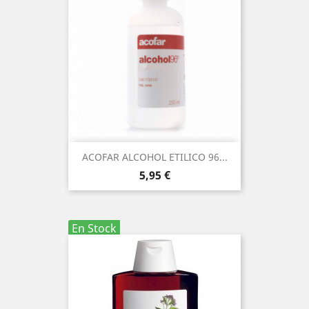
ACOFAR ALCOHOL ETILICO 96...
Precio
5,95 €
En Stock