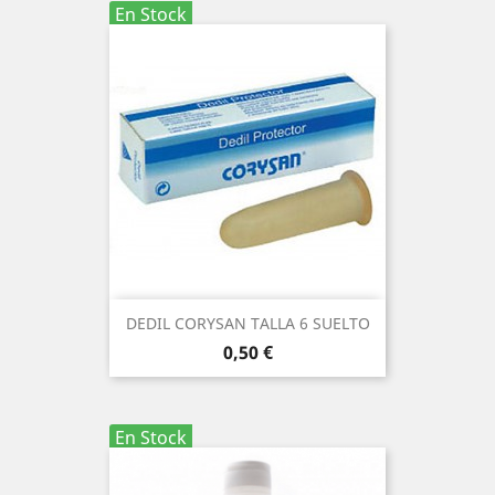
En Stock
DEDIL CORYSAN TALLA 6 SUELTO
Precio
0,50 €
En Stock