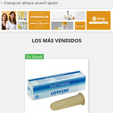
->
Comprar altace acovil spain
Anterior
Sig


LOS MÁS VENDIDOS
En Stock