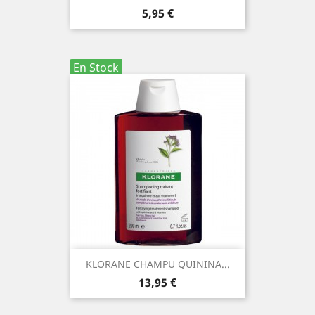
Precio
5,95 €
En Stock
KLORANE CHAMPU QUININA...
Precio
13,95 €