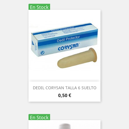
En Stock
DEDIL CORYSAN TALLA 6 SUELTO
Precio
0,50 €
En Stock