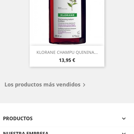
KLORANE CHAMPU QUININA...
Precio
13,95 €
Los productos más vendidos

PRODUCTOS

NUESTRA EMPRESA
