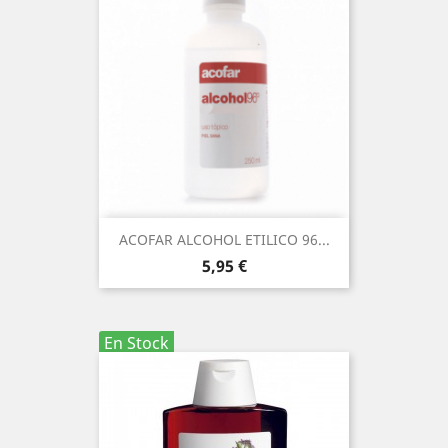
ACOFAR ALCOHOL ETILICO 96...
Precio
5,95 €
En Stock