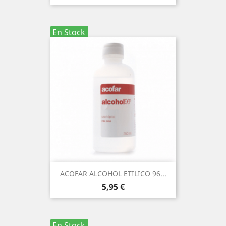
En Stock
ACOFAR ALCOHOL ETILICO 96...
Precio
5,95 €
En Stock