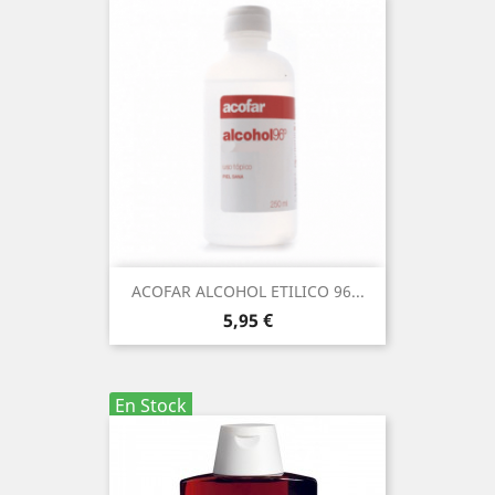
ACOFAR ALCOHOL ETILICO 96...
Precio
5,95 €
En Stock