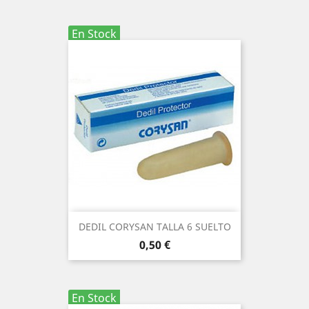
En Stock
DEDIL CORYSAN TALLA 6 SUELTO
Precio
0,50 €
En Stock