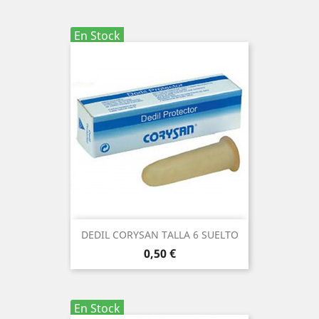
En Stock
DEDIL CORYSAN TALLA 6 SUELTO
Precio
0,50 €
En Stock