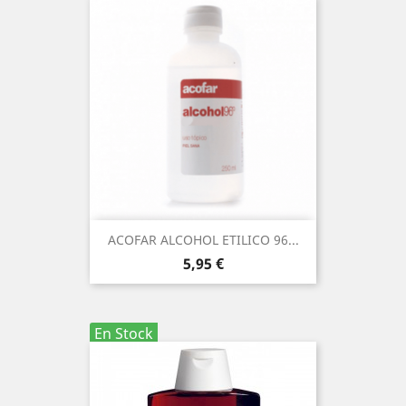
ACOFAR ALCOHOL ETILICO 96...
Precio
5,95 €
En Stock