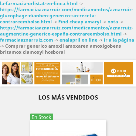
la-farmacia-orlistat-en-linea.html
->
https://farmaciaaznarruiz.com/medicamentos/aznarruiz-
glucophage-dianben-generico-sin-receta-
contrareembolso.html
->
Find cheap amaryl
->
nota
->
https://farmaciaaznarruiz.com/medicamentos/aznarruiz-
augmentine-generico-españa-contrareembolso.html
->
farmaciaaznarruiz.com
->
enalapril on line
->
ir a la página
->
Comprar generico amoxil amoxaren amoxigobens
britamox clamoxyl hosboral
Anterior
Sig


LOS MÁS VENDIDOS
En Stock