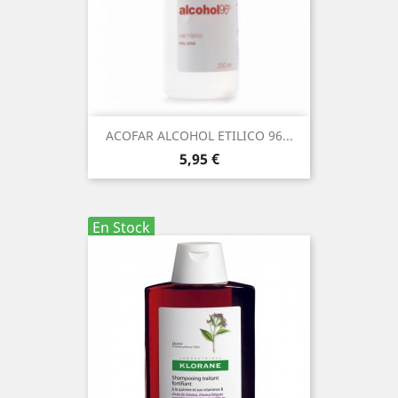
ACOFAR ALCOHOL ETILICO 96...
Precio
5,95 €
En Stock