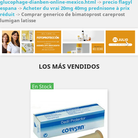
glucophage-dianben-online-mexico.html
->
precio flagyl
espana
->
Acheter du vrai 20mg 40mg prednisone à prix
réduit
->
Comprar generico de bimatoprost careprost
lumigan latisse
Anterior
Sig


LOS MÁS VENDIDOS
En Stock