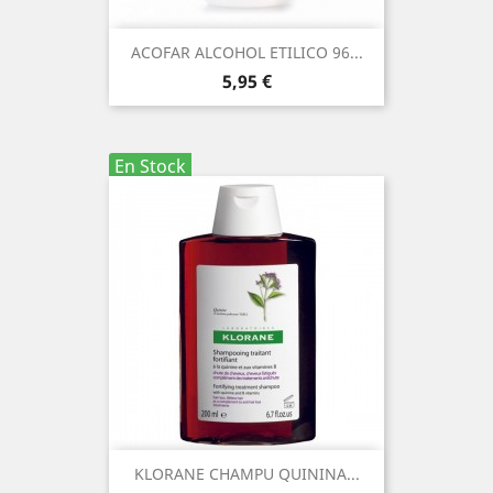
ACOFAR ALCOHOL ETILICO 96...
Precio
5,95 €
En Stock
KLORANE CHAMPU QUININA...