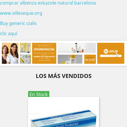
comprar albenza eskazole natural barcelona
www.villeseque.org
Buy generic cialis
clic aquí
Anterior
Sig


LOS MÁS VENDIDOS
En Stock