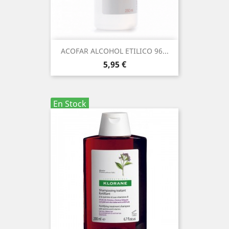
ACOFAR ALCOHOL ETILICO 96...
Precio
5,95 €
En Stock