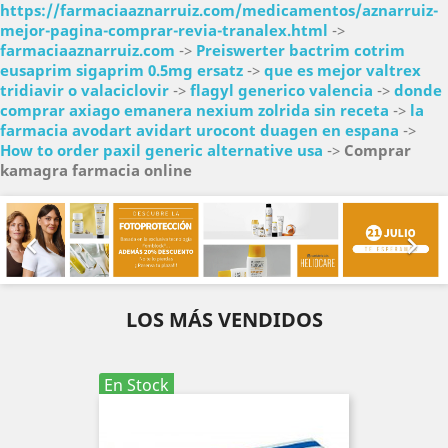
https://farmaciaaznarruiz.com/medicamentos/aznarruiz-
mejor-pagina-comprar-revia-tranalex.html
->
farmaciaaznarruiz.com
->
Preiswerter bactrim cotrim
eusaprim sigaprim 0.5mg ersatz
->
que es mejor valtrex
tridiavir o valaciclovir
->
flagyl generico valencia
->
donde
comprar axiago emanera nexium zolrida sin receta
->
la
farmacia avodart avidart urocont duagen en espana
->
How to order paxil generic alternative usa
->
Comprar
kamagra farmacia online
Anterior
Sig


LOS MÁS VENDIDOS
En Stock