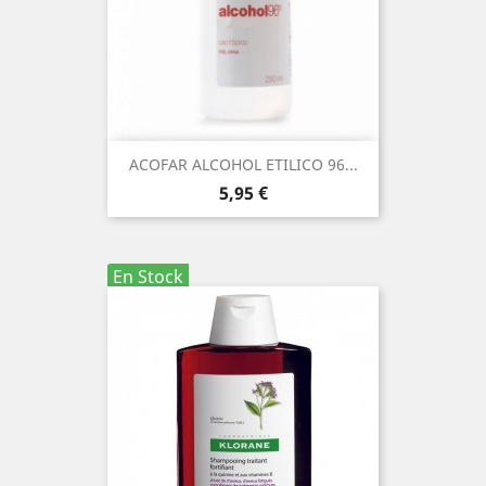
ACOFAR ALCOHOL ETILICO 96...
Precio
5,95 €
En Stock