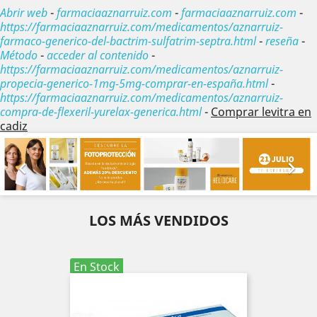
Abrir web
-
farmaciaaznarruiz.com
-
farmaciaaznarruiz.com
-
https://farmaciaaznarruiz.com/medicamentos/aznarruiz-
farmaco-generico-del-bactrim-sulfatrim-septra.html
-
reseña
-
Método
-
acceder al contenido
-
https://farmaciaaznarruiz.com/medicamentos/aznarruiz-
propecia-generico-1mg-5mg-comprar-en-españa.html
-
https://farmaciaaznarruiz.com/medicamentos/aznarruiz-
compra-de-flexeril-yurelax-generica.html
-
Comprar levitra en
cadiz
Anterior
Sig


LOS MÁS VENDIDOS
En Stock