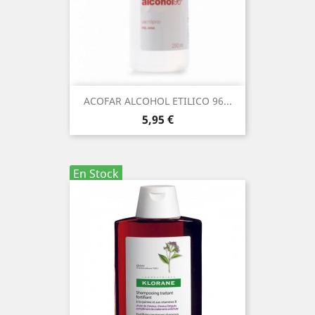
ACOFAR ALCOHOL ETILICO 96...
Precio
5,95 €
En Stock