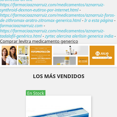
https://farmaciaaznarruiz.com/medicamentos/aznarruiz-
synthroid-dexnon-eutirox-por-internet.html
-
https://farmaciaaznarruiz.com/medicamentos/aznarruiz-foros-
de-zithromax-aratro-zitromax-generica.html
-
Ir a esta página
-
farmaciaaznarruiz.com
-
https://farmaciaaznarruiz.com/medicamentos/aznarruiz-
tadalafil-genérico.html
-
zyrtec alercina alerlisin generica india
-
Comprar levitra medicamento generico
Anterior
Sig


LOS MÁS VENDIDOS
En Stock