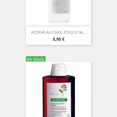
ACOFAR ALCOHOL ETILICO 96...
Precio
5,95 €
En Stock